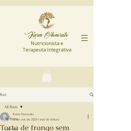
Karin Honorato
Nutricionista e
Terapeuta Integrativa
Post
All Posts
Karin Honorato
All Posts
31 de out. de 2025
1 min de leitura
Torta de frango sem
Lanches