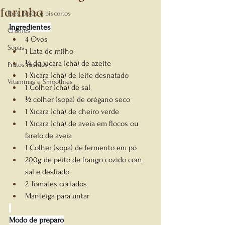
farinha
Pães, bolos e biscoitos
Ingredientes
Cremes
4 Ovos
Sopas
1 Lata de milho
¼ de xícara (chá) de azeite
Pratos rápidos
1 Xícara (chá) de leite desnatado
Vitaminas e Smoothies
1 Colher (chá) de sal
½ colher (sopa) de orégano seco
1 Xícara (chá) de cheiro verde
1 Xícara (chá) de aveia em flocos ou 
farelo de aveia
1 Colher (sopa) de fermento em pó
200g de peito de frango cozido com 
sal e desfiado
2 Tomates cortados
Manteiga para untar
Modo de preparo