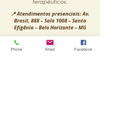
terapêuticos.
📍 Atendimentos presenciais: Av.
Brasil, 888 – Sala 1008 – Santa
Efigênia – Belo Horizonte – MG
🌎 Ou online: de qualquer parte do
mundo.
Phone
Email
Facebook
⏱️ Duração média: 1h30
Saiba mais
Avenida Brasil, 888 - sala 1008 -
Santa Efigênia