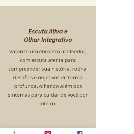
Escuta Ativa e
Olhar Integrativo
Valorizo um encontro acolhedor,
com escuta atenta para
compreender sua história, rotina,
desafios e objetivos de forma
profunda, olhando além dos
sintomas para cuidar de você por
inteiro.
Análise e