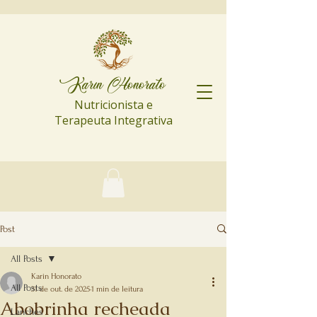
Karin Honorato
Nutricionista e
Terapeuta Integrativa
Post
All Posts
Karin Honorato
All Posts
31 de out. de 2025
1 min de leitura
Abobrinha recheada
Lanches