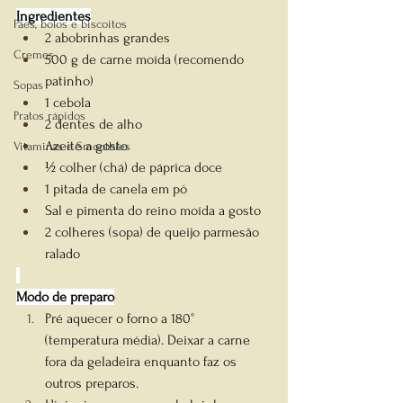
Ingredientes
Pães, bolos e biscoitos
2 abobrinhas grandes
Cremes
500 g de carne moída (recomendo 
patinho)
Sopas
1 cebola
Pratos rápidos
2 dentes de alho
Azeite a gosto
Vitaminas e Smoothies
½ colher (chá) de páprica doce
1 pitada de canela em pó
Sal e pimenta do reino moída a gosto
2 colheres (sopa) de queijo parmesão 
ralado
Modo de preparo
Pré aquecer o forno a 180° 
(temperatura média). Deixar a carne 
fora da geladeira enquanto faz os 
outros preparos.