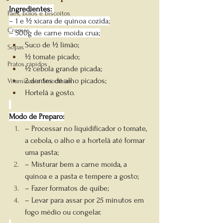
Ingredientes: 
Pães, bolos e biscoitos
– 1 e ½ xícara de quinoa cozida;
Cremes
– 500g de carne moída crua;
Suco de ½ limão;
Sopas
½ tomate picado;
Pratos rápidos
½ cebola grande picada;
2 dentes de alho picados;
Vitaminas e Smoothies
Hortelã a gosto.
Modo de Preparo:
– Processar no liquidificador o tomate, 
a cebola, o alho e a hortelã até formar 
uma pasta;
– Misturar bem a carne moída, a 
quinoa e a pasta e tempere a gosto;
– Fazer formatos de quibe;
– Levar para assar por 25 minutos em 
fogo médio ou congelar.