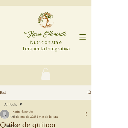
Karin Honorato
Nutricionista e
Terapeuta Integrativa
Post
All Posts
Karin Honorato
All Posts
31 de out. de 2025
1 min de leitura
Quibe de quinoa
Lanches