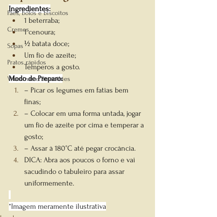
Ingredientes:
Pães, bolos e biscoitos
1 beterraba;
Cremes
1 cenoura;
½ batata doce;
Sopas
Um fio de azeite;
Pratos rápidos
Temperos a gosto.
Modo de Preparo:
Vitaminas e Smoothies
– Picar os legumes em fatias bem 
finas;
– Colocar em uma forma untada, jogar 
um fio de azeite por cima e temperar a 
gosto;
– Assar à 180°C até pegar crocância.
DICA: Abra aos poucos o forno e vai 
sacudindo o tabuleiro para assar 
uniformemente.
*Imagem meramente ilustrativa