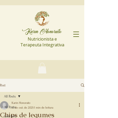
Karin Honorato
Nutricionista e
Terapeuta Integrativa
Post
All Posts
Karin Honorato
All Posts
31 de out. de 2025
1 min de leitura
Chips de legumes
Lanches