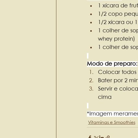
1 xícara de f
1/2 copo pequ
1/2 xícara ou 
1 colher de so
whey protein)
1 colher de so
Modo de preparo:
Colocar todos 
Bater por 2 mi
Servir e coloc
cima
*Imagem meramente
Vitaminas e Smoothies