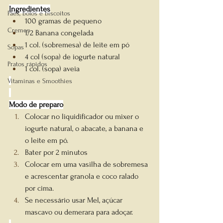
Ingredientes
Pães, bolos e biscoitos
100 gramas de pequeno
Cremes
1/2 Banana congelada
1 col. (sobremesa) de leite em pó
Sopas
4 col (sopa) de iogurte natural
Pratos rápidos
1 col. (sopa) aveia
Vitaminas e Smoothies
Modo de preparo
Colocar no liquidificador ou mixer o 
iogurte natural, o abacate, a banana e 
o leite em pó.
Bater por 2 minutos
Colocar em uma vasilha de sobremesa 
e acrescentar granola e coco ralado 
por cima.
Se necessário usar Mel, açúcar 
mascavo ou demerara para adoçar.