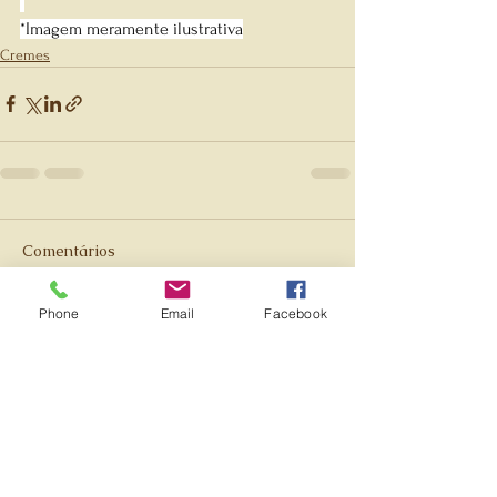
*Imagem meramente ilustrativa
Cremes
Comentários
Phone
Email
Facebook
Escreva um comentário
Avenida Brasil, 888 - sala 1008 -
Santa Efigênia