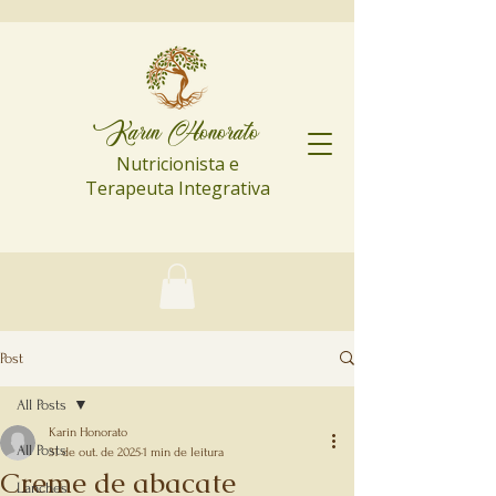
Karin Honorato
Nutricionista e
Terapeuta Integrativa
Post
All Posts
Karin Honorato
All Posts
31 de out. de 2025
1 min de leitura
Creme de abacate
Lanches