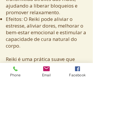
ajudando a liberar bloqueios e
promover relaxamento.
Efeitos: O Reiki pode aliviar o
estresse, aliviar dores, melhorar o
bem-estar emocional e estimular a
capacidade de cura natural do
corpo.
Reiki é uma prática suave que
complementa o tratamento
médico e visa restaurar o
Phone
Email
Facebook
equilíbrio e a harmonia no corpo e
na mente.
Avenida Brasil, 888 - sala 1008 -
Santa Efigênia
Belo Horizonte - MG,
30140-001