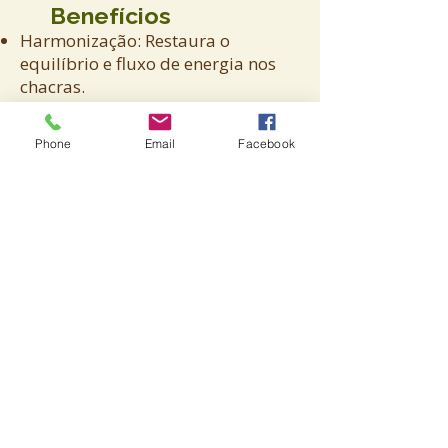
Benefícios
Harmonização: Restaura o
equilíbrio e fluxo de energia nos
chacras.
Alívio de Bloqueios: Ajuda a liberar
bloqueios energéticos e promove a
Phone
Email
Facebook
cura.
Bem-Estar Geral: Melhora o bem-
estar físico e emocional.
A cromoterapia usa cores para
equilibrar e harmonizar os
chacras, promovendo a cura e o
bem-estar
Avenida Brasil, 888 - sala 1008 -
Santa Efigênia
Belo Horizonte - MG,
30140-001