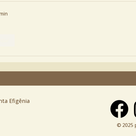
 min
ndar
nta Efigênia
© 2025 