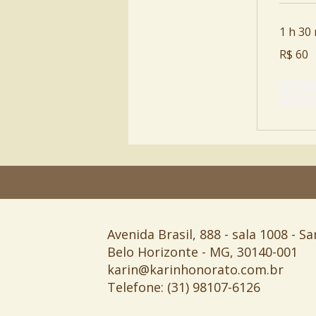
1 h 30
60
R$ 60
Reais
brasileiros
Age
Avenida Brasil, 888 - sala 1008 - Sa
Belo Horizonte - MG, 30140-001
karin@karinhonorato.com.br
Telefone: (31) 98107-6126