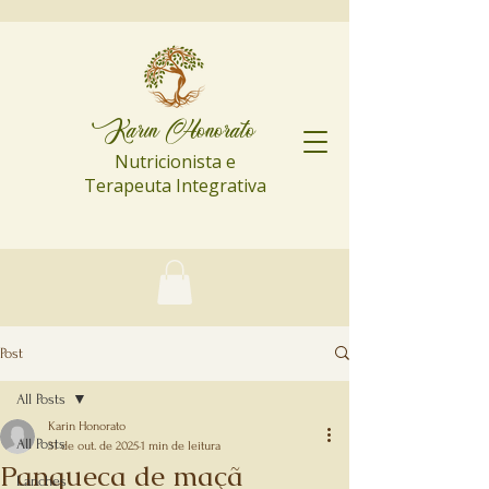
Karin Honorato
Nutricionista e
Terapeuta Integrativa
Post
All Posts
Karin Honorato
All Posts
31 de out. de 2025
1 min de leitura
Panqueca de maçã
Lanches